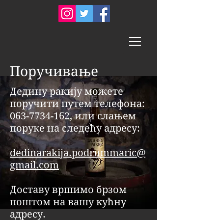
Поручивање
Дедину ракију можете
поручити путем телефона:
063-7734-162
, или слањем
поруке на следећу адресу:
dedinarakija.podrummaric@
gmail.com
Доставу вршимо брзом
поштом на вашу кућну
адресу.